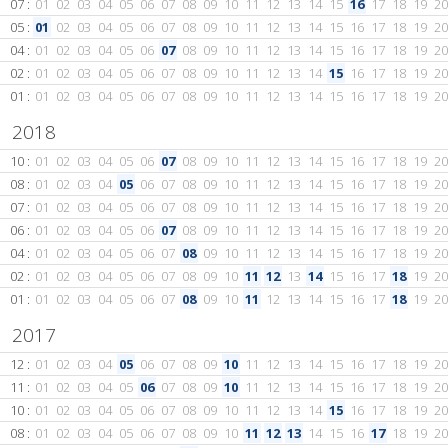
07 :
01
02
03
04
05
06
07
08
09
10
11
12
13
14
15
16
17
18
19
20
05 :
01
02
03
04
05
06
07
08
09
10
11
12
13
14
15
16
17
18
19
20
04 :
01
02
03
04
05
06
07
08
09
10
11
12
13
14
15
16
17
18
19
20
02 :
01
02
03
04
05
06
07
08
09
10
11
12
13
14
15
16
17
18
19
20
01 :
01
02
03
04
05
06
07
08
09
10
11
12
13
14
15
16
17
18
19
20
2018
10 :
01
02
03
04
05
06
07
08
09
10
11
12
13
14
15
16
17
18
19
20
08 :
01
02
03
04
05
06
07
08
09
10
11
12
13
14
15
16
17
18
19
20
07 :
01
02
03
04
05
06
07
08
09
10
11
12
13
14
15
16
17
18
19
20
06 :
01
02
03
04
05
06
07
08
09
10
11
12
13
14
15
16
17
18
19
20
04 :
01
02
03
04
05
06
07
08
09
10
11
12
13
14
15
16
17
18
19
20
02 :
01
02
03
04
05
06
07
08
09
10
11
12
13
14
15
16
17
18
19
20
01 :
01
02
03
04
05
06
07
08
09
10
11
12
13
14
15
16
17
18
19
20
2017
12 :
01
02
03
04
05
06
07
08
09
10
11
12
13
14
15
16
17
18
19
20
11 :
01
02
03
04
05
06
07
08
09
10
11
12
13
14
15
16
17
18
19
20
10 :
01
02
03
04
05
06
07
08
09
10
11
12
13
14
15
16
17
18
19
20
08 :
01
02
03
04
05
06
07
08
09
10
11
12
13
14
15
16
17
18
19
20