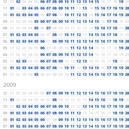
12 :
01
02
03
04
05
06
07
08
09
10
11
12
13
14
15
16
17
18
19
20
11 :
01
02
03
04
05
06
07
08
09
10
11
12
13
14
15
16
17
18
19
20
10 :
01
02
03
04
05
06
07
08
09
10
11
12
13
14
15
16
17
18
19
20
09 :
01
02
03
04
05
06
07
08
09
10
11
12
13
14
15
16
17
18
19
20
08 :
01
02
03
04
05
06
07
08
09
10
11
12
13
14
15
16
17
18
19
20
07 :
01
02
03
04
05
06
07
08
09
10
11
12
13
14
15
16
17
18
19
20
06 :
01
02
03
04
05
06
07
08
09
10
11
12
13
14
15
16
17
18
19
20
05 :
01
02
03
04
05
06
07
08
09
10
11
12
13
14
15
16
17
18
19
20
04 :
01
02
03
04
05
06
07
08
09
10
11
12
13
14
15
16
17
18
19
20
03 :
01
02
03
04
05
06
07
08
09
10
11
12
13
14
15
16
17
18
19
20
02 :
01
02
03
04
05
06
07
08
09
10
11
12
13
14
15
16
17
18
19
20
01 :
01
02
03
04
05
06
07
08
09
10
11
12
13
14
15
16
17
18
19
20
2009
12 :
01
02
03
04
05
06
07
08
09
10
11
12
13
14
15
16
17
18
19
20
11 :
01
02
03
04
05
06
07
08
09
10
11
12
13
14
15
16
17
18
19
20
10 :
01
02
03
04
05
06
07
08
09
10
11
12
13
14
15
16
17
18
19
20
09 :
01
02
03
04
05
06
07
08
09
10
11
12
13
14
15
16
17
18
19
20
08 :
01
02
03
04
05
06
07
08
09
10
11
12
13
14
15
16
17
18
19
20
07 :
01
02
03
04
05
06
07
08
09
10
11
12
13
14
15
16
17
18
19
20