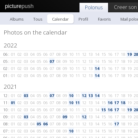
picture
push
Creer son
Polonus
Albums
Tous
Calendar
Profil
Favoris
Mail polo
Photos on the calendar
2022
06 :
01
02
03
04
05
06
07
08
09
10
11
12
13
14
15
16
17
18
19
20
05 :
01
02
03
04
05
06
07
08
09
10
11
12
13
14
15
16
17
18
19
20
02 :
01
02
03
04
05
06
07
08
09
10
11
12
13
14
15
16
17
18
19
20
01 :
01
02
03
04
05
06
07
08
09
10
11
12
13
14
15
16
17
18
19
20
2021
12 :
01
02
03
04
05
06
07
08
09
10
11
12
13
14
15
16
17
18
19
20
11 :
01
02
03
04
05
06
07
08
09
10
11
12
13
14
15
16
17
18
19
20
10 :
01
02
03
04
05
06
07
08
09
10
11
12
13
14
15
16
17
18
19
20
09 :
01
02
03
04
05
06
07
08
09
10
11
12
13
14
15
16
17
18
19
20
08 :
01
02
03
04
05
06
07
08
09
10
11
12
13
14
15
16
17
18
19
20
07 :
01
02
03
04
05
06
07
08
09
10
11
12
13
14
15
16
17
18
19
20