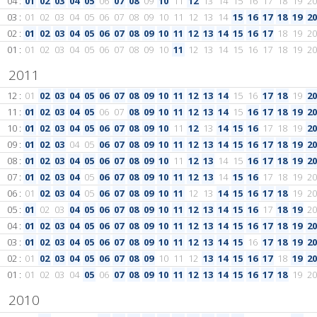
04 :
01
02
03
04
05
06
07
08
09
10
11
12
13
14
15
16
17
18
19
20
03 :
01
02
03
04
05
06
07
08
09
10
11
12
13
14
15
16
17
18
19
20
02 :
01
02
03
04
05
06
07
08
09
10
11
12
13
14
15
16
17
18
19
20
01 :
01
02
03
04
05
06
07
08
09
10
11
12
13
14
15
16
17
18
19
20
2011
12 :
01
02
03
04
05
06
07
08
09
10
11
12
13
14
15
16
17
18
19
20
11 :
01
02
03
04
05
06
07
08
09
10
11
12
13
14
15
16
17
18
19
20
10 :
01
02
03
04
05
06
07
08
09
10
11
12
13
14
15
16
17
18
19
20
09 :
01
02
03
04
05
06
07
08
09
10
11
12
13
14
15
16
17
18
19
20
08 :
01
02
03
04
05
06
07
08
09
10
11
12
13
14
15
16
17
18
19
20
07 :
01
02
03
04
05
06
07
08
09
10
11
12
13
14
15
16
17
18
19
20
06 :
01
02
03
04
05
06
07
08
09
10
11
12
13
14
15
16
17
18
19
20
05 :
01
02
03
04
05
06
07
08
09
10
11
12
13
14
15
16
17
18
19
20
04 :
01
02
03
04
05
06
07
08
09
10
11
12
13
14
15
16
17
18
19
20
03 :
01
02
03
04
05
06
07
08
09
10
11
12
13
14
15
16
17
18
19
20
02 :
01
02
03
04
05
06
07
08
09
10
11
12
13
14
15
16
17
18
19
20
01 :
01
02
03
04
05
06
07
08
09
10
11
12
13
14
15
16
17
18
19
20
2010