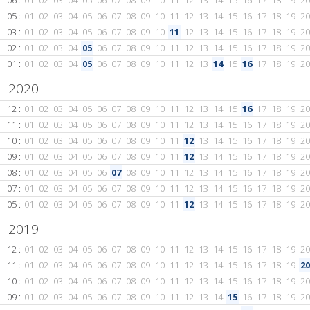
06 :
01
02
03
04
05
06
07
08
09
10
11
12
13
14
15
16
17
18
19
20
05 :
01
02
03
04
05
06
07
08
09
10
11
12
13
14
15
16
17
18
19
20
03 :
01
02
03
04
05
06
07
08
09
10
11
12
13
14
15
16
17
18
19
20
02 :
01
02
03
04
05
06
07
08
09
10
11
12
13
14
15
16
17
18
19
20
01 :
01
02
03
04
05
06
07
08
09
10
11
12
13
14
15
16
17
18
19
20
2020
12 :
01
02
03
04
05
06
07
08
09
10
11
12
13
14
15
16
17
18
19
20
11 :
01
02
03
04
05
06
07
08
09
10
11
12
13
14
15
16
17
18
19
20
10 :
01
02
03
04
05
06
07
08
09
10
11
12
13
14
15
16
17
18
19
20
09 :
01
02
03
04
05
06
07
08
09
10
11
12
13
14
15
16
17
18
19
20
08 :
01
02
03
04
05
06
07
08
09
10
11
12
13
14
15
16
17
18
19
20
07 :
01
02
03
04
05
06
07
08
09
10
11
12
13
14
15
16
17
18
19
20
05 :
01
02
03
04
05
06
07
08
09
10
11
12
13
14
15
16
17
18
19
20
2019
12 :
01
02
03
04
05
06
07
08
09
10
11
12
13
14
15
16
17
18
19
20
11 :
01
02
03
04
05
06
07
08
09
10
11
12
13
14
15
16
17
18
19
20
10 :
01
02
03
04
05
06
07
08
09
10
11
12
13
14
15
16
17
18
19
20
09 :
01
02
03
04
05
06
07
08
09
10
11
12
13
14
15
16
17
18
19
20