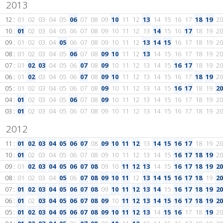
2013
12 :
01
02
03
04
05
06
07
08
09
10
11
12
13
14
15
16
17
18
19
20
10 :
01
02
03
04
05
06
07
08
09
10
11
12
13
14
15
16
17
18
19
20
09 :
01
02
03
04
05
06
07
08
09
10
11
12
13
14
15
16
17
18
19
20
08 :
01
02
03
04
05
06
07
08
09
10
11
12
13
14
15
16
17
18
19
20
07 :
01
02
03
04
05
06
07
08
09
10
11
12
13
14
15
16
17
18
19
20
06 :
01
02
03
04
05
06
07
08
09
10
11
12
13
14
15
16
17
18
19
20
05 :
01
02
03
04
05
06
07
08
09
10
11
12
13
14
15
16
17
18
19
20
04 :
01
02
03
04
05
06
07
08
09
10
11
12
13
14
15
16
17
18
19
20
03 :
01
02
03
04
05
06
07
08
09
10
11
12
13
14
15
16
17
18
19
20
2012
11 :
01
02
03
04
05
06
07
08
09
10
11
12
13
14
15
16
17
18
19
20
10 :
01
02
03
04
05
06
07
08
09
10
11
12
13
14
15
16
17
18
19
20
09 :
01
02
03
04
05
06
07
08
09
10
11
12
13
14
15
16
17
18
19
20
08 :
01
02
03
04
05
06
07
08
09
10
11
12
13
14
15
16
17
18
19
20
07 :
01
02
03
04
05
06
07
08
09
10
11
12
13
14
15
16
17
18
19
20
06 :
01
02
03
04
05
06
07
08
09
10
11
12
13
14
15
16
17
18
19
20
05 :
01
02
03
04
05
06
07
08
09
10
11
12
13
14
15
16
17
18
19
20