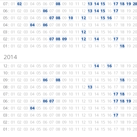
07 :
01
02
03
04
05
06
07
08
09
10
11
12
13
14
15
16
17
18
19
20
06 :
01
02
03
04
05
06
07
08
09
10
11
12
13
14
15
16
17
18
19
20
05 :
01
02
03
04
05
06
07
08
09
10
11
12
13
14
15
16
17
18
19
20
04 :
01
02
03
04
05
06
07
08
09
10
11
12
13
14
15
16
17
18
19
20
03 :
01
02
03
04
05
06
07
08
09
10
11
12
13
14
15
16
17
18
19
20
02 :
01
02
03
04
05
06
07
08
09
10
11
12
13
14
15
16
17
18
19
20
01 :
01
02
03
04
05
06
07
08
09
10
11
12
13
14
15
16
17
18
19
20
2014
12 :
01
02
03
04
05
06
07
08
09
10
11
12
13
14
15
16
17
18
19
20
10 :
01
02
03
04
05
06
07
08
09
10
11
12
13
14
15
16
17
18
19
20
09 :
01
02
03
04
05
06
07
08
09
10
11
12
13
14
15
16
17
18
19
20
08 :
01
02
03
04
05
06
07
08
09
10
11
12
13
14
15
16
17
18
19
20
07 :
01
02
03
04
05
06
07
08
09
10
11
12
13
14
15
16
17
18
19
20
06 :
01
02
03
04
05
06
07
08
09
10
11
12
13
14
15
16
17
18
19
20
04 :
01
02
03
04
05
06
07
08
09
10
11
12
13
14
15
16
17
18
19
20
03 :
01
02
03
04
05
06
07
08
09
10
11
12
13
14
15
16
17
18
19
20
02 :
01
02
03
04
05
06
07
08
09
10
11
12
13
14
15
16
17
18
19
20
01 :
01
02
03
04
05
06
07
08
09
10
11
12
13
14
15
16
17
18
19
20