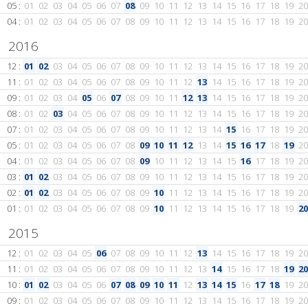
05 :
01
02
03
04
05
06
07
08
09
10
11
12
13
14
15
16
17
18
19
20
04 :
01
02
03
04
05
06
07
08
09
10
11
12
13
14
15
16
17
18
19
20
2016
12 :
01
02
03
04
05
06
07
08
09
10
11
12
13
14
15
16
17
18
19
20
11 :
01
02
03
04
05
06
07
08
09
10
11
12
13
14
15
16
17
18
19
20
09 :
01
02
03
04
05
06
07
08
09
10
11
12
13
14
15
16
17
18
19
20
08 :
01
02
03
04
05
06
07
08
09
10
11
12
13
14
15
16
17
18
19
20
07 :
01
02
03
04
05
06
07
08
09
10
11
12
13
14
15
16
17
18
19
20
05 :
01
02
03
04
05
06
07
08
09
10
11
12
13
14
15
16
17
18
19
20
04 :
01
02
03
04
05
06
07
08
09
10
11
12
13
14
15
16
17
18
19
20
03 :
01
02
03
04
05
06
07
08
09
10
11
12
13
14
15
16
17
18
19
20
02 :
01
02
03
04
05
06
07
08
09
10
11
12
13
14
15
16
17
18
19
20
01 :
01
02
03
04
05
06
07
08
09
10
11
12
13
14
15
16
17
18
19
20
2015
12 :
01
02
03
04
05
06
07
08
09
10
11
12
13
14
15
16
17
18
19
20
11 :
01
02
03
04
05
06
07
08
09
10
11
12
13
14
15
16
17
18
19
20
10 :
01
02
03
04
05
06
07
08
09
10
11
12
13
14
15
16
17
18
19
20
09 :
01
02
03
04
05
06
07
08
09
10
11
12
13
14
15
16
17
18
19
20