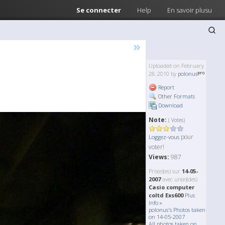
Se connecter
Help
En savoir plusu
»
Uploaded on February
28, 2010 by
polonus
Report
Other Formats
Download
Note:
( Votes)
pour
Loggez-vous
voter!
Views:
987
Pris(e)(es) sur
14-05-
2007
avec un(e)(des)
Casio computer
coltd Exs600
Plus
Info »
polonus's Photos taken
on 14-05-2007
All photos taken on