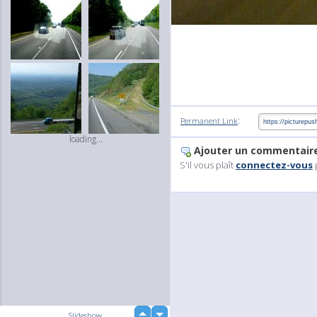
:
Permanent Link
loading...
Ajouter un commentair
S'il vous plaît
connectez-vous
up
Slideshow