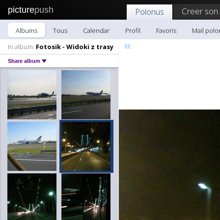
picture
push
Creer son
Polonus
Albums
Tous
Calendar
Profil
Favoris
Mail polo
«
In album:
Fotosik - Widoki z trasy
Share album