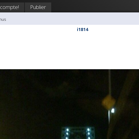
 compte!
Publier
nus
i1814