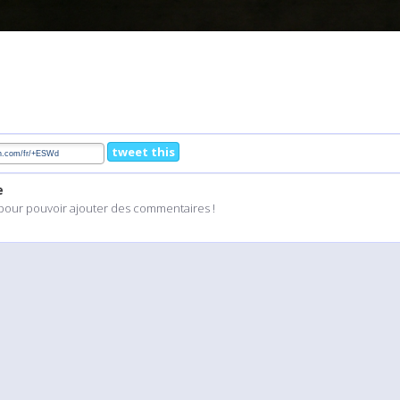
tweet this
e
pour pouvoir ajouter des commentaires !