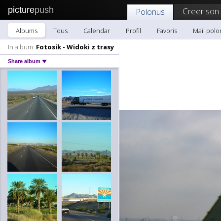
picture
push
Creer son
Polonus
Albums
Tous
Calendar
Profil
Favoris
Mail polo
In album:
Fotosik - Widoki z trasy
Share album