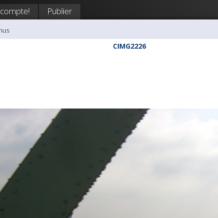
 compte!
Publier
nus
CIMG2226