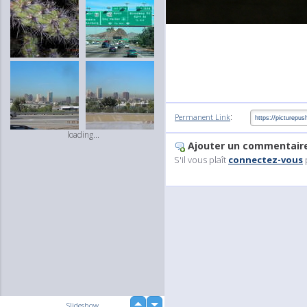
:
Permanent Link
loading...
Ajouter un commentair
S'il vous plaît
connectez-vous
up
Slideshow