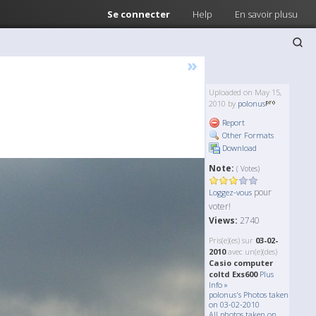
Se connecter
Help
En savoir plusu
»
Uploaded on May 15,
2010 by
polonus
Report
Other Formats
Download
Note:
( Votes)
pour
Loggez-vous
voter!
Views:
2740
Pris(e)(es) sur
03-02-
2010
avec un(e)(des)
Casio computer
coltd Exs600
Plus
Info »
polonus's Photos taken
on 03-02-2010
All photos taken on