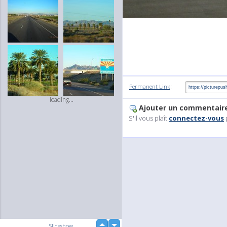
:
Permanent Link
loading...
Ajouter un commentair
S'il vous plaît
connectez-vous
up
Slideshow