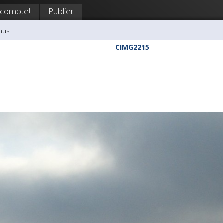
 compte!
Publier
nus
CIMG2215