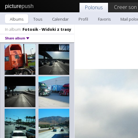
picture
push
Creer son
Polonus
Albums
Tous
Calendar
Profil
Favoris
Mail polo
In album:
Fotosik - Widoki z trasy
Share album