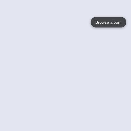
Browse album
Language
English
Nederlands
Français
Jouw
Help
Lees Meer