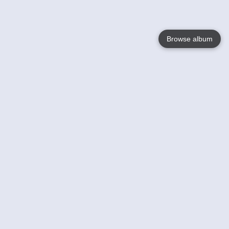
Browse album
Language
English
Nederlands
Français
Jouw
Help
Lees Meer