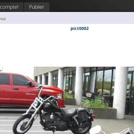
 compte!
Publier
nus
pict0002