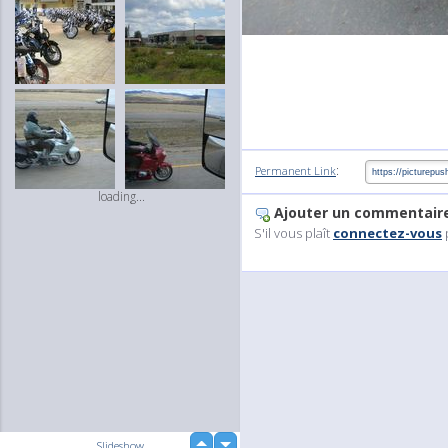
:
Permanent Link
loading...
Ajouter un commentair
S'il vous plaît
connectez-vous
up
Slideshow