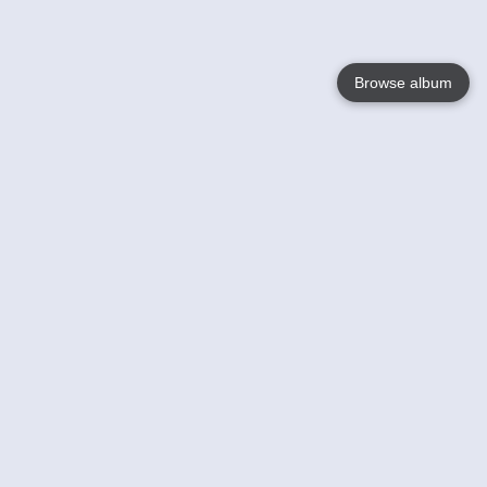
Browse album
Language
English
Nederlands
Français
Jouw
Help
Lees Meer