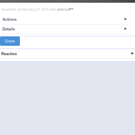
Geupload: op February 27, 2010 door
polonus
Actions
Details
Share
Reacties