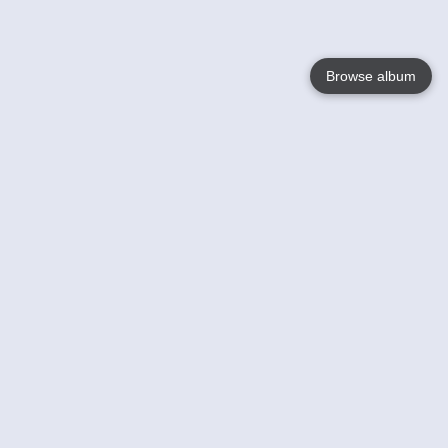
Browse album
Language
English
Nederlands
Français
Jouw
Help
Lees Meer