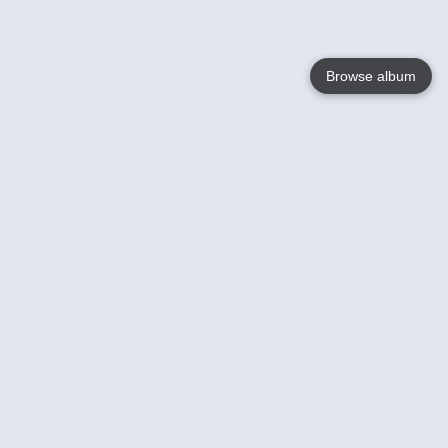
Browse album
Language
English
Nederlands
Français
Jouw
Help
Lees Meer