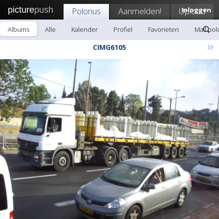
picture
push
Polonus
Aanmelden!
Upload
Inloggen
Albums
Alle
Kalender
Profiel
Favorieten
Mail po
»
CIMG6105