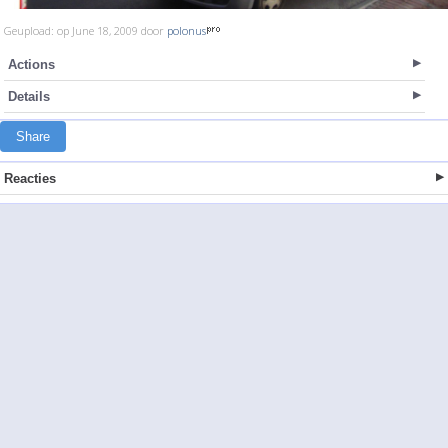
Geupload: op June 18, 2009 door
polonus
Actions
Details
Share
Reacties