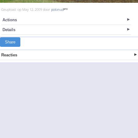
Geupload: op May 12, 2009 door
polonus
Actions
Details
Share
Reacties