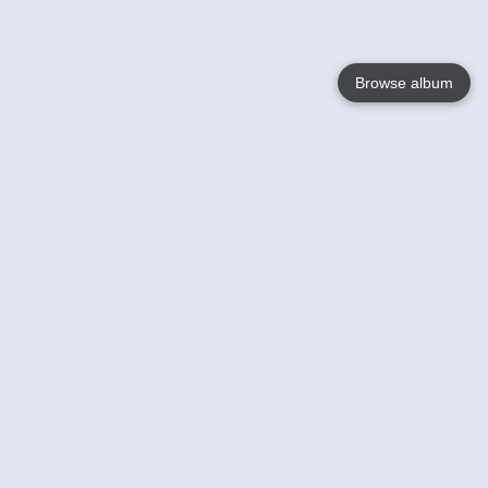
Browse album
Language
English
Nederlands
Français
Jouw
Help
Lees Meer