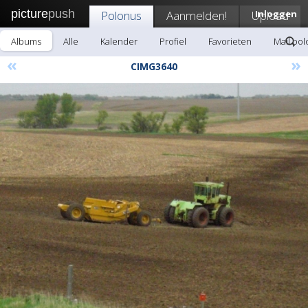
picture
push
Polonus
Aanmelden!
Upload
Inloggen
Albums
Alle
Kalender
Profiel
Favorieten
Mail po
«
»
CIMG3640