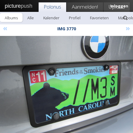
picture
push
Polonus
Aanmelden!
Upload
Inloggen
Albums
Alle
Kalender
Profiel
Favorieten
Mail po
«
»
IMG 3770