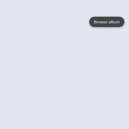
Browse album
Language
English
Nederlands
Français
Jouw
Help
Lees Meer