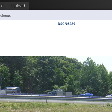
n!
Upload
polonus
DSCN6289