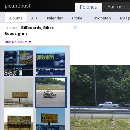
picture
push
Aanmelde
Polonus
Albums
Alle
Kalender
Profiel
Favorieten
Mail 
«
In album:
Billboards, Bikes,
Roadsighns
Deel Dit Album