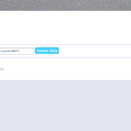
tweet this
en!