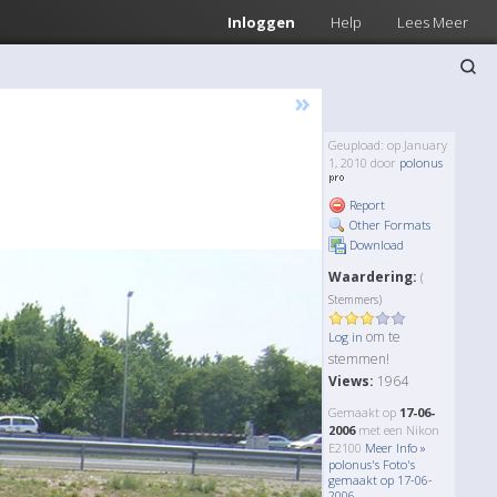
Inloggen
Help
Lees Meer
»
Geupload: op January
1, 2010 door
polonus
Report
Other Formats
Download
Waardering:
(
Stemmers)
om te
Log in
stemmen!
Views:
1964
Gemaakt op
17-06-
2006
met een Nikon
E2100
Meer Info »
polonus's Foto's
gemaakt op 17-06-
2006