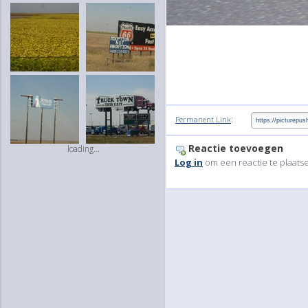
:
Permanent Link
Reactie toevoegen
loading...
Log in
om een reactie te plaats