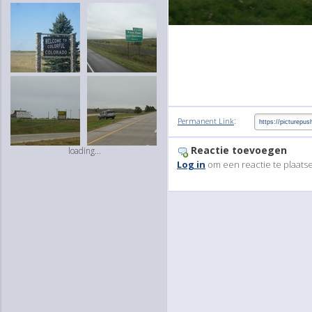
:
Permanent Link
Reactie toevoegen
loading...
Log in
om een reactie te plaats