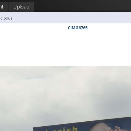
n!
Upload
polonus
CIMG6765