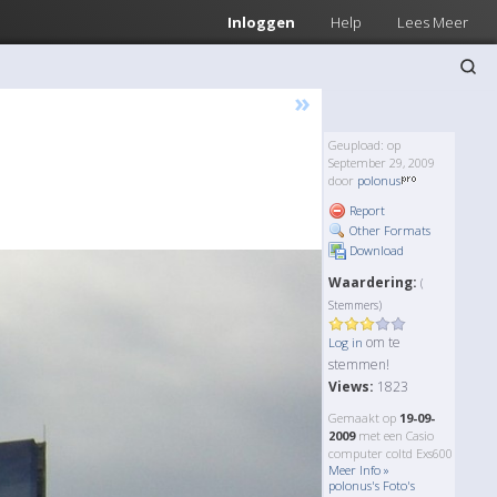
Inloggen
Help
Lees Meer
»
Geupload: op
September 29, 2009
door
polonus
Report
Other Formats
Download
Waardering:
(
Stemmers)
om te
Log in
stemmen!
Views:
1823
Gemaakt op
19-09-
2009
met een Casio
computer coltd Exs600
Meer Info »
polonus's Foto's