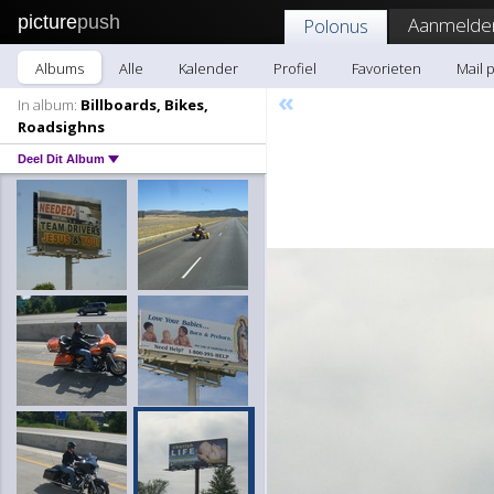
picture
push
Aanmelde
Polonus
Albums
Alle
Kalender
Profiel
Favorieten
Mail 
«
In album:
Billboards, Bikes,
Roadsighns
Deel Dit Album