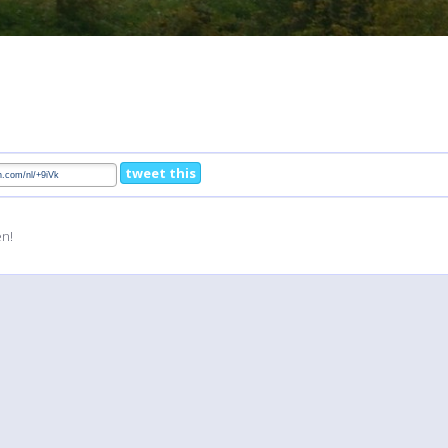
tweet this
en!