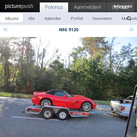
picture
push
Polonus
Aanmelden!
Upload
Inloggen
Albums
Alle
Kalender
Profiel
Favorieten
Mail po
«
»
IMG 9120