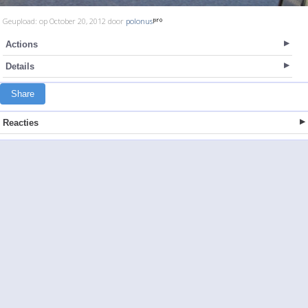
Geupload: op October 20, 2012 door
polonus
Actions
Details
Share
Reacties