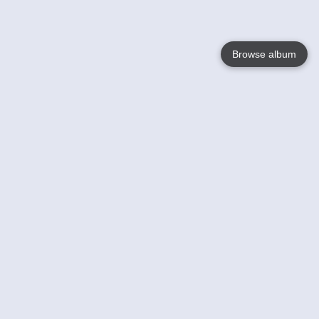
Browse album
Language
English
Nederlands
Français
Jouw
Help
Lees Meer