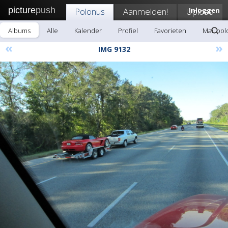
picture
push
Polonus
Aanmelden!
Upload
Inloggen
Albums
Alle
Kalender
Profiel
Favorieten
Mail po
«
»
IMG 9132