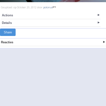
Geupload: op October 20, 2012 door
polonus
Actions
Details
Share
Reacties