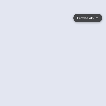
Browse album
Language
English
Nederlands
Français
Jouw
Help
Lees Meer