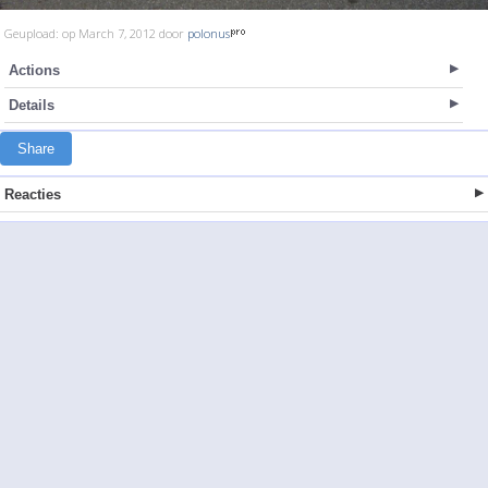
Geupload: op March 7, 2012 door
polonus
Actions
Details
Share
Reacties