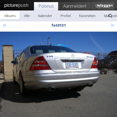
picture
push
Polonus
Aanmelden!
Upload
Inloggen
Albums
Alle
Kalender
Profiel
Favorieten
Mail po
«
»
fot0131