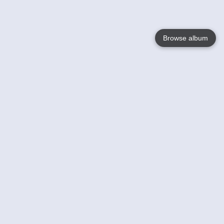
Browse album
Language
English
Nederlands
Français
Jouw
Help
Lees Meer