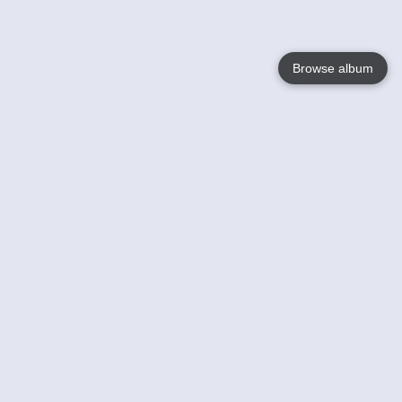
Browse album
Language
English
Nederlands
Français
Jouw
Help
Lees Meer