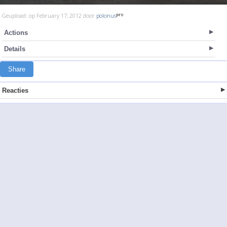
Geupload: op February 17, 2012 door
polonus
Actions
Details
Share
Reacties