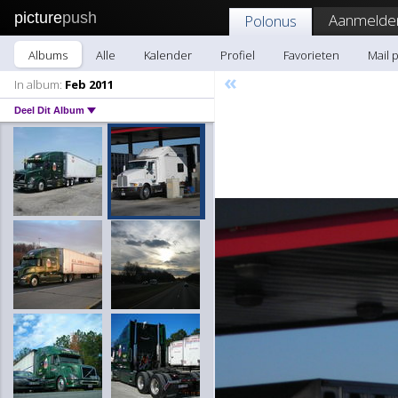
picture
push
Aanmelde
Polonus
Albums
Alle
Kalender
Profiel
Favorieten
Mail 
«
In album:
Feb 2011
Deel Dit Album