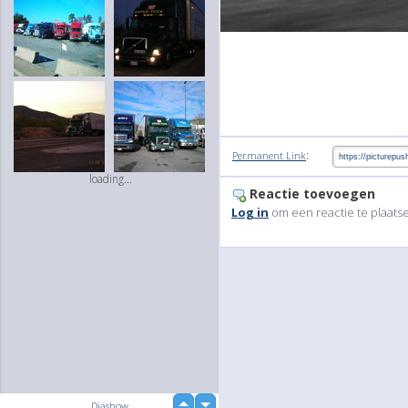
:
Permanent Link
loading...
Reactie toevoegen
Log in
om een reactie te plaats
up
Diashow