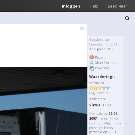
Inloggen
Help
Lees Meer
»
Geupload: op
December 16, 2011
door
polonus
Report
Other Formats
Download
Waardering:
(
Stemmers)
om te
Log in
stemmen!
Views:
1590
Gemaakt op
29-01-
2007
met een Nikon
Coolpix l3
Meer Info »
polonus's Foto's
gemaakt op 29-01-