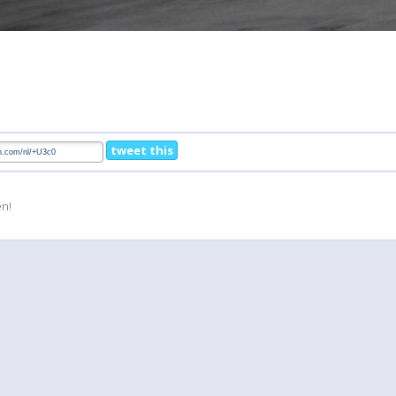
tweet this
en!