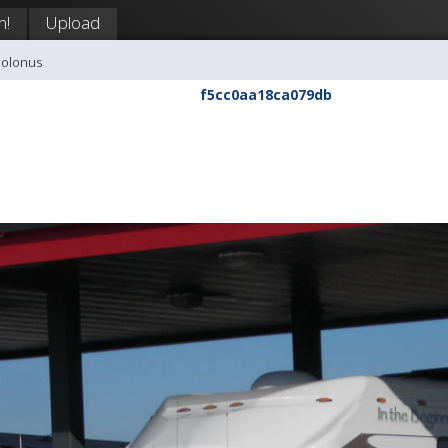
n!
Upload
polonus
f5cc0aa18ca079db