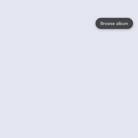
Browse album
Language
English
Nederlands
Français
Jouw
Help
Lees Meer