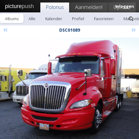
picture
push
Polonus
Aanmelden!
Upload
Inloggen
Albums
Alle
Kalender
Profiel
Favorieten
Mail po
«
»
DSC01089